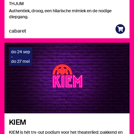
THJUM
Authentiek, droog, een hilarische mimiek en de nodige
diepgang.
cabaret
do 24 sep
-
do 27 mei
KIEM
KIEM is hét try-out podium voor het theaterlied: pakkend en