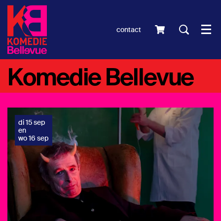
contact
Men
Komedie Bellevue
di 15 sep
en
wo 16 sep