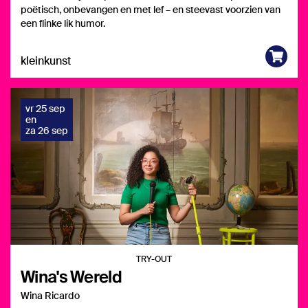
poëtisch, onbevangen en met lef – en steevast voorzien van
een flinke lik humor.
kleinkunst
vr 25 sep
en
za 26 sep
TRY-OUT
Wina's Wereld
Wina Ricardo