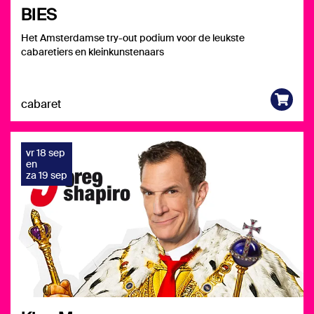
BIES
Het Amsterdamse try-out podium voor de leukste
cabaretiers en kleinkunstenaars
cabaret
vr 18 sep
en
za 19 sep