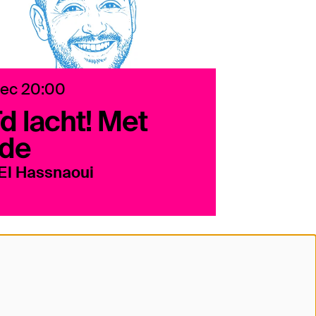
dec
20:00
d lacht! Met
fde
El Hassnaoui
lg ons