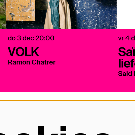
do 3 dec
20:00
vr 4 
VOLK
Saï
lie
Ramon Chatrer
Said 
Openingstijden
Vo