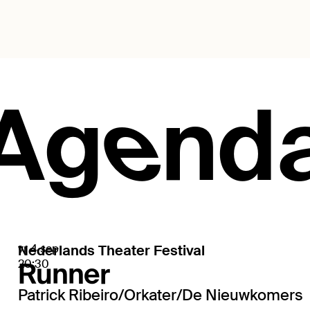
Agend
vr 4 sep
Nederlands Theater Festival
Runner
20:30
Patrick Ribeiro/Orkater/De Nieuwkomers