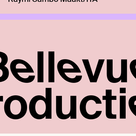
Bellevu
roducti