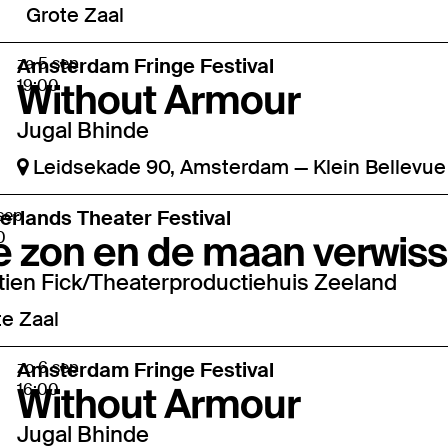
Grote Zaal
za 5 sep
Amsterdam Fringe Festival
Without Armour
19:00
Jugal Bhinde
Leidsekade 90, Amsterdam
—
Klein Bellevue
sep
erlands Theater Festival
 zon en de maan verwiss
0
tien Fick/Theaterproductiehuis Zeeland
e Zaal
zo 6 sep
Amsterdam Fringe Festival
Without Armour
16:00
Jugal Bhinde