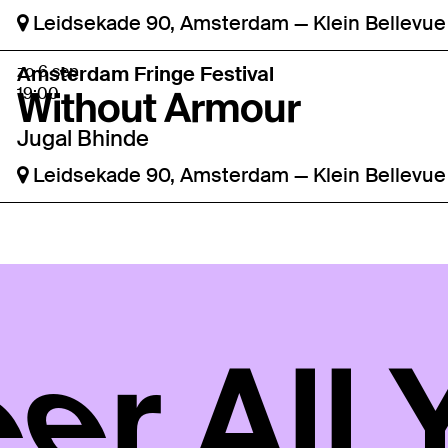
Leidsekade 90, Amsterdam
—
Klein Bellevue
zo 6 sep
Amsterdam Fringe Festival
Without Armour
19:00
Jugal Bhinde
Leidsekade 90, Amsterdam
—
Klein Bellevue
er All 