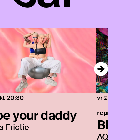
okt
20:30
vr 20 nov
en
z
l be your daddy
reprise
BEYON
a Frictie
AQUEERIU