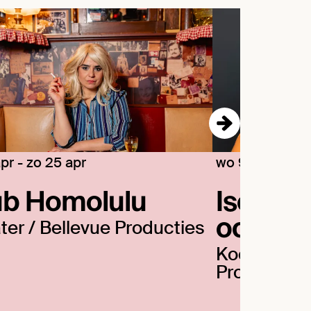
apr
-
zo 25 apr
wo 9 jun
-
zo 4
ub Homolulu
Iseh in 
ochtend
ter / Bellevue Producties
Koen Verhei
Producties