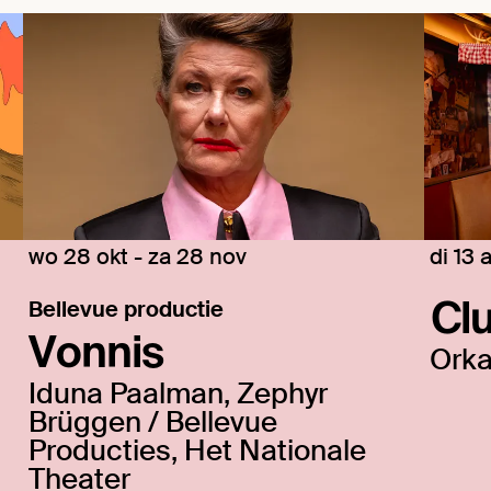
wo 28 okt
-
za 28 nov
di 13 
Cl
Bellevue productie
Vonnis
Orka
Iduna Paalman, Zephyr
Brüggen / Bellevue
Producties, Het Nationale
Theater