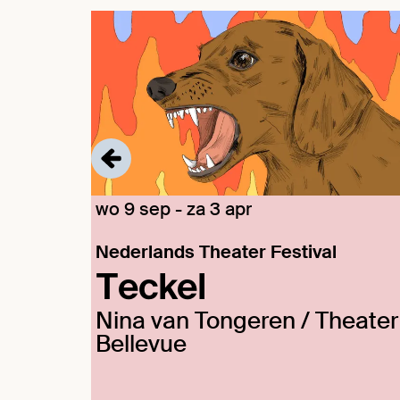
Overslaan
wo 9 sep
-
za 3 apr
Nederlands Theater Festival
Teckel
Nina van Tongeren / Theater
Bellevue