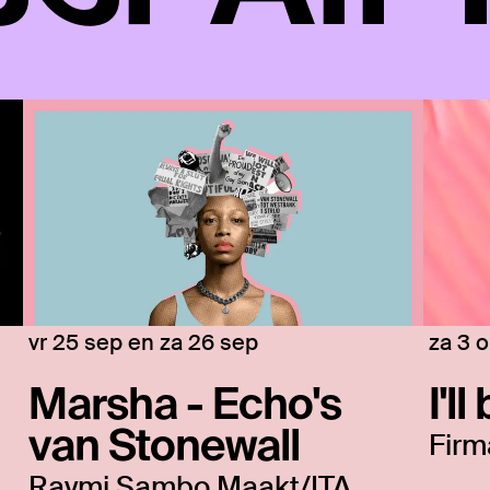
vr 25 sep
en
za 26 sep
za 3 
Marsha - Echo's
I'l
van Stonewall
Firm
Raymi Sambo Maakt/ITA