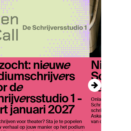
zocht: nieuwe
Nieuwe 
diumschrijvers
Schrijv
or de
van sta
rijversstudio 1 -
Onlangs gingen de
rt januari 2027
Schrijversstudio 1 
schrijvers van De 
Aska Hayakawa, O
schrijven voor theater? Sta je te popelen
van der Velde gaa
 verhaal op jouw manier op het podium