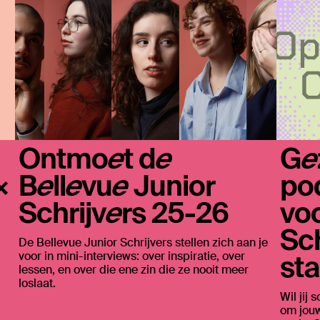
Ontmoet de
Ge
×
Bellevue Junior
po
Schrijvers 25-26
vo
Sch
De Bellevue Junior Schrijvers stellen zich aan je
voor in mini-interviews: over inspiratie, over
sta
lessen, en over die ene zin die ze nooit meer
loslaat.
Wil jij 
om jouw