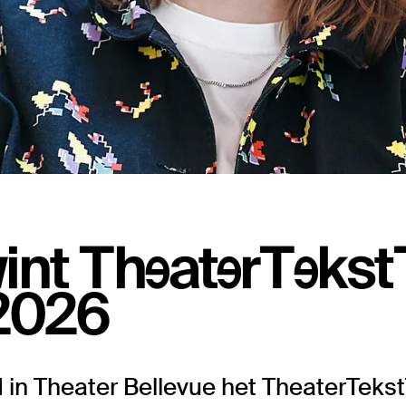
int TheaterTekst
2026
d in Theater Bellevue het TheaterTeks