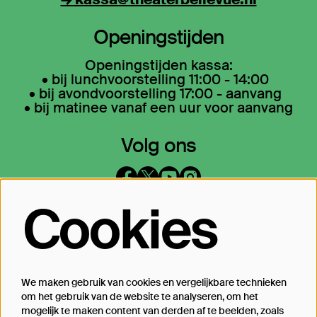
Openingstijden
Openingstijden kassa:
• bij lunchvoorstelling 11:00 - 14:00
• bij avondvoorstelling 17:00 - aanvang
• bij matinee vanaf een uur voor aanvang
Volg ons
Cookies
Op de hoogte blijven?
Laat je mailadres achter en geef aan
waarover we je mogen mailen
We maken gebruik van cookies en vergelijkbare technieken
om het gebruik van de website te analyseren, om het
Inschrijven
mogelijk te maken content van derden af te beelden, zoals