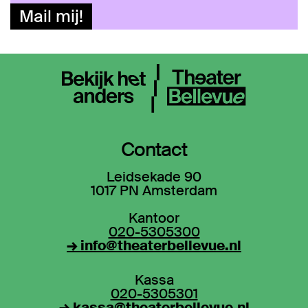
Mail mij!
Contact
Leidsekade 90
1017 PN Amsterdam
Kantoor
020-5305300
→ info@theaterbellevue.nl
Kassa
020-5305301
→ kassa@theaterbellevue.nl