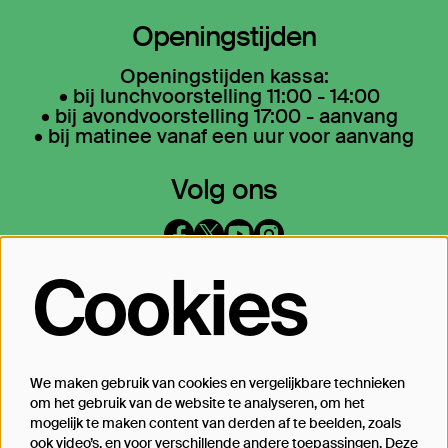
Openingstijden
Openingstijden kassa:
• bij lunchvoorstelling 11:00 - 14:00
• bij avondvoorstelling 17:00 - aanvang
• bij matinee vanaf een uur voor aanvang
Volg ons
Cookies
Op de hoogte blijven?
Laat je mailadres achter en geef aan
waarover we je mogen mailen
We maken gebruik van cookies en vergelijkbare technieken
om het gebruik van de website te analyseren, om het
Inschrijven
mogelijk te maken content van derden af te beelden, zoals
ook video’s, en voor verschillende andere toepassingen. Deze