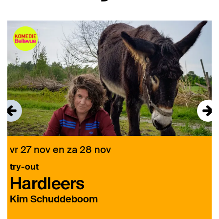
Overslaan
vr 27 nov
en
za 28 nov
try-out
Hardleers
Kim Schuddeboom