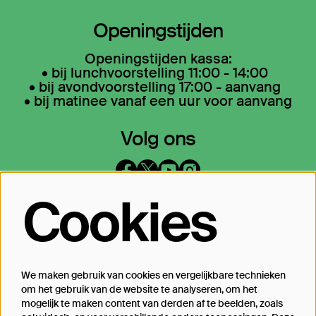
Openingstijden
Openingstijden kassa:
• bij lunchvoorstelling 11:00 - 14:00
• bij avondvoorstelling 17:00 - aanvang
• bij matinee vanaf een uur voor aanvang
Volg ons
Cookies
Op de hoogte blijven?
Laat je mailadres achter en geef aan
waarover we je mogen mailen
We maken gebruik van cookies en vergelijkbare technieken
om het gebruik van de website te analyseren, om het
Inschrijven
mogelijk te maken content van derden af te beelden, zoals