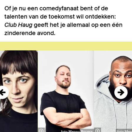
Of je nu een comedyfanaat bent of de
talenten van de toekomst wil ontdekken:
Club Haug
geeft het je allemaal op een één
zinderende avond.
Overslaan
foto Menno Bouma
foto Me