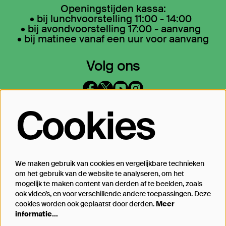
Openingstijden kassa:
• bij lunchvoorstelling 11:00 - 14:00
• bij avondvoorstelling 17:00 - aanvang
• bij matinee vanaf een uur voor aanvang
Volg ons
Cookies
Op de hoogte blijven?
Laat je mailadres achter en geef aan
waarover we je mogen mailen
We maken gebruik van cookies en vergelijkbare technieken
om het gebruik van de website te analyseren, om het
Inschrijven
mogelijk te maken content van derden af te beelden, zoals
ook video’s, en voor verschillende andere toepassingen. Deze
cookies worden ook geplaatst door derden.
Meer
informatie…