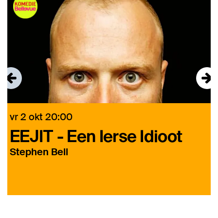
vr 2 okt
20:00
v
EEJIT - Een Ierse Idioot
t
Stephen Bell