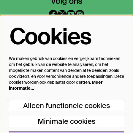
Volg ons
Cookies
Op de hoogte blijven?
Laat je mailadres achter en geef aan
waarover we je mogen mailen
We maken gebruik van cookies en vergelijkbare technieken
om het gebruik van de website te analyseren, om het
Inschrijven
mogelijk te maken content van derden af te beelden, zoals
ook video’s, en voor verschillende andere toepassingen. Deze
cookies worden ook geplaatst door derden.
Meer
informatie…
Steun Theater Bellevue
Alleen functionele cookies
Je kunt Theater Bellevue ook steunen, van
een kleine donatie bij aankoop van jouw
Minimale cookies
kaartje tot aan particulier producent.