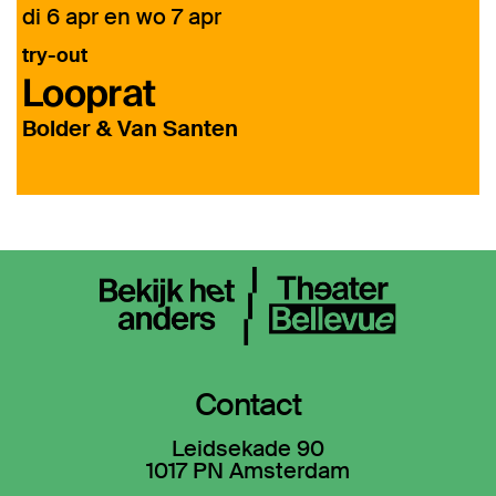
di 6 apr
en
wo 7 apr
d
try-out
Looprat
C
Bolder & Van Santen
Contact
Leidsekade 90
1017 PN Amsterdam