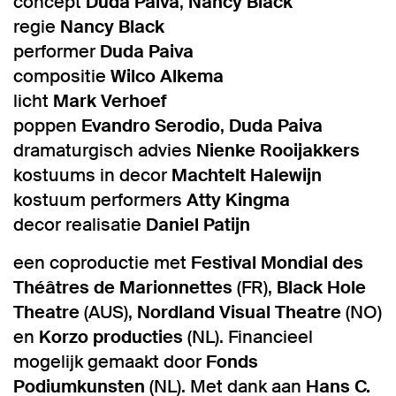
concept
Duda Paiva
,
Nancy Black
regie
Nancy Black
performer
Duda Paiva
compositie
Wilco Alkema
licht
Mark Verhoef
poppen
Evandro Serodio
,
Duda Paiva
dramaturgisch advies
Nienke Rooijakkers
kostuums in decor
Machtelt Halewijn
kostuum performers
Atty Kingma
decor realisatie
Daniel Patijn
een coproductie met
Festival Mondial des
Théâtres de Marionnettes
(FR),
Black Hole
Theatre
(AUS),
Nordland Visual Theatre
(NO)
en
Korzo producties
(NL). Financieel
mogelijk gemaakt door
Fonds
Podiumkunsten
(NL). Met dank aan
Hans C.