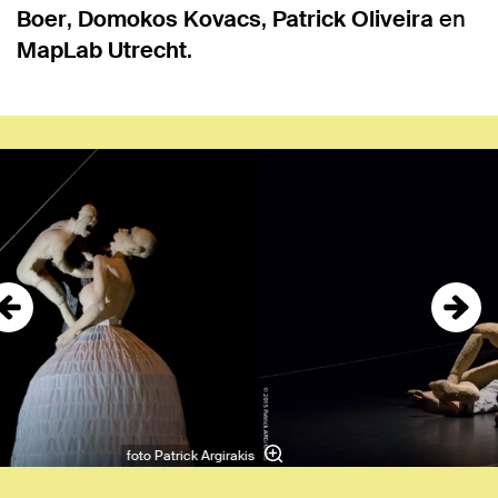
Boer
,
Domokos Kovacs
,
Patrick Oliveira
en
MapLab Utrecht
.
Overslaan
foto Patrick Argirakis