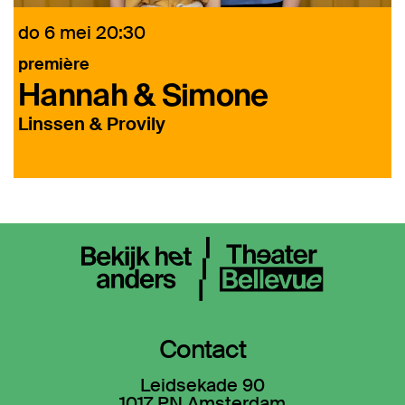
do 6 mei
20:30
d
première
Hannah & Simone
Linssen & Provily
Contact
Leidsekade 90
1017 PN Amsterdam