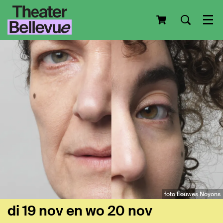
Men
foto Louwes Noyons
di 19 nov
en
wo 20 nov