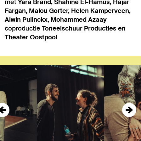
met
Yara Brand, Shahine El-Hamus, Hajar
Fargan, Malou Gorter, Helen Kamperveen,
Alwin Pulinckx, Mohammed Azaay
coproductie
Toneelschuur Producties en
Theater Oostpool
Overslaan