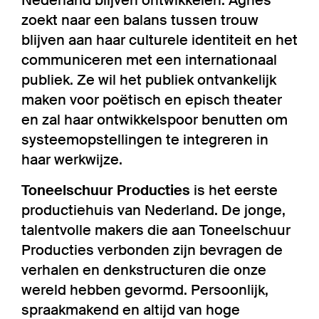
zoekt naar een balans tussen trouw
blijven aan haar culturele identiteit en het
commu­ni­ceren met een inter­na­ti­o­naal
publiek. Ze wil het publiek ontvan­ke­lijk
maken voor poëtisch en episch theater
en zal haar ontwik­kel­spoor benutten om
systeem­opstel­lingen te integreren in
haar werkwijze.
Toneel­schuur Producties
is het eerste
produc­tie­huis van Nederland. De jonge,
talentvolle makers die aan Toneel­schuur
Producties verbonden zijn bevragen de
verhalen en denk­struc­turen die onze
wereld hebben gevormd. Persoonlijk,
spraak­ma­kend en altijd van hoge