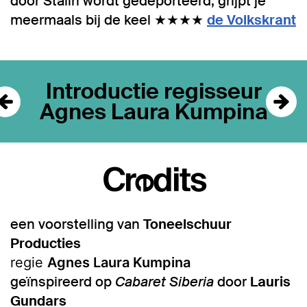
door Stalin wordt gedeporteerd, grijpt je
meermaals bij de keel ★★★★
de Volkskrant
Overslaan
Introductie regisseur
Agnes Laura Kumpina
Credits
een voorstelling van
Toneelschuur
Producties
regie
Agnes Laura Kumpina
geïnspireerd op
Cabaret
Siberia
door
Lauris
Gundars