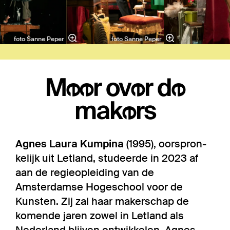
foto Sanne Peper
foto Sanne Peper
Meer over de
makers
Agnes Laura Kumpina
(1995), oorspron­
ke­lijk uit Letland, studeerde in 2023 af
aan de regie­op­lei­ding van de
Amsterdamse Hogeschool voor de
Kunsten. Zij zal haar makerschap de
komende jaren zowel in Letland als
Nederland blijven ontwikkelen. Agnes