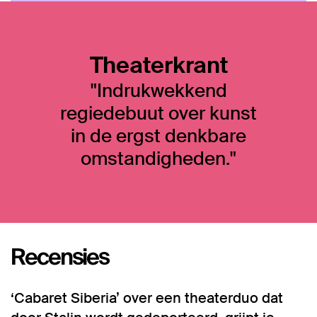
Theaterkrant
"Indrukwekkend
regiedebuut over kunst
in de ergst denkbare
omstandigheden."
Recensies
n
Inzoomen
‘Cabaret Siberia’ over een theaterduo dat