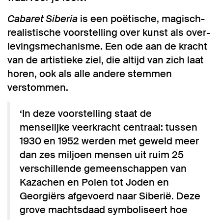
Cabaret Siberia
is een poëtische, magisch-
realis­ti­sche voor­stel­ling over kunst als over­
le­vings­me­cha­nisme. Een ode aan de kracht
van de artistieke ziel, die altijd van zich laat
horen, ook als alle andere stemmen
verstommen.
‘In deze voor­stel­ling staat de
menselijke veerkracht centraal: tussen
1930 en 1952 werden met geweld meer
dan zes miljoen mensen uit ruim 25
verschil­lende gemeen­schappen van
Kazachen en Polen tot Joden en
Georgiërs afgevoerd naar Siberië. Deze
grove machtsdaad symbo­li­seert hoe