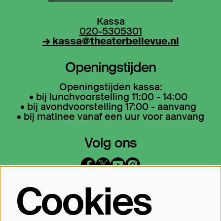
Kassa
020-5305301
→ kassa@theaterbellevue.nl
Openingstijden
Openingstijden kassa:
• bij lunchvoorstelling 11:00 - 14:00
• bij avondvoorstelling 17:00 - aanvang
• bij matinee vanaf een uur voor aanvang
Volg ons
Cookies
Op de hoogte blijven?
Laat je mailadres achter en geef aan