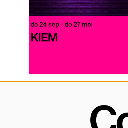
do 24 sep
-
do 27 mei
KIEM
C
Contact
Leidsekade 90
1017 PN Amsterdam