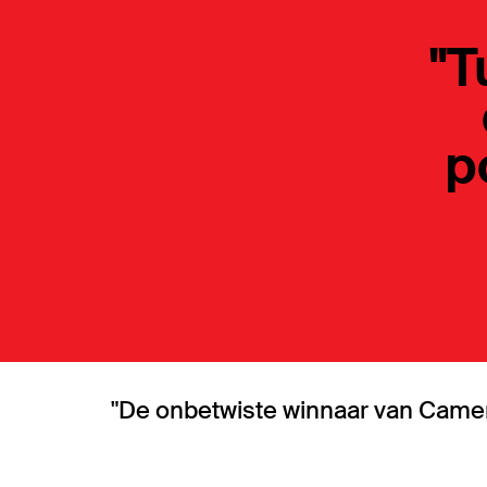
"T
p
"De onbetwiste winnaar van Came