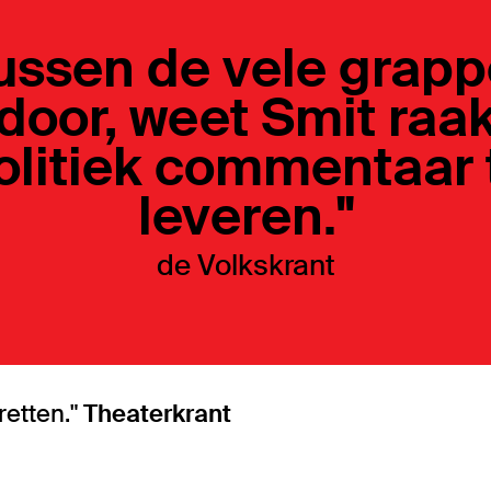
ussen de vele grap
door, weet Smit raa
olitiek commentaar 
leveren."
de Volkskrant
retten."
Theaterkrant