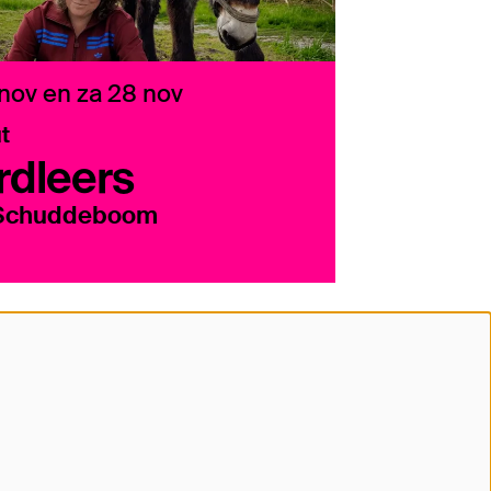
 nov
en
za 28 nov
ut
rdleers
Schuddeboom
lg ons