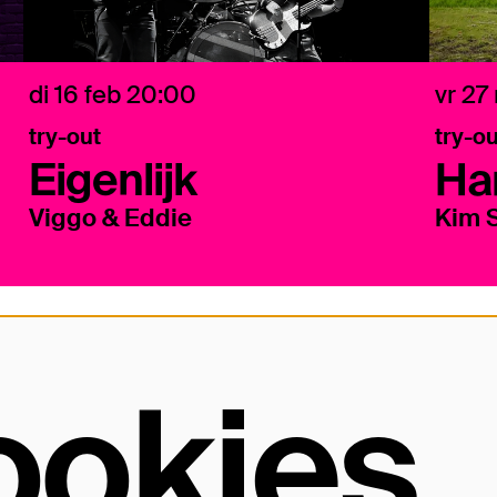
di 16 feb
20:00
vr 27
try-out
try-o
Eigenlijk
Ha
Viggo & Eddie
Kim 
ookies
Openingstijden
Vo
Openingstijden kassa:
• bij lunchvoorstelling 11:00 - 14:00