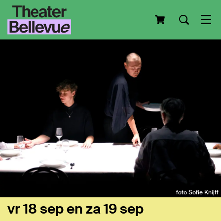
Men
foto Sofie Knijff
vr 18 sep
en
za 19 sep