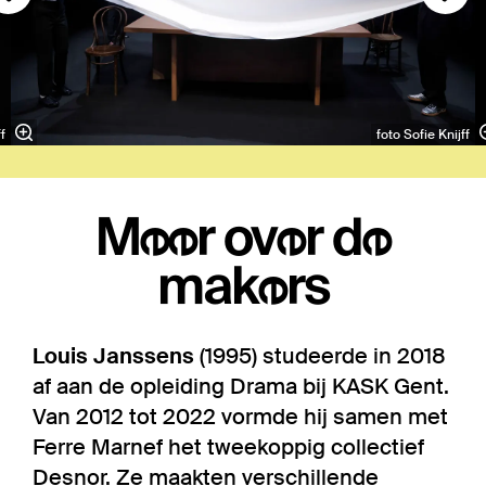
f
foto Sofie Knijff
Meer over de
makers
Louis Janssens
(1995) studeerde in 2018
af aan de opleiding Drama bij KASK Gent.
Van 2012 tot 2022 vormde hij samen met
Ferre Marnef het tweekoppig collectief
Desnor. Ze maakten verschillende