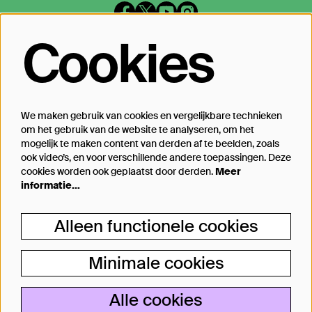
Cookies
Op de hoogte blijven?
Laat je mailadres achter en geef aan
waarover we je mogen mailen
We maken gebruik van cookies en vergelijkbare technieken
om het gebruik van de website te analyseren, om het
Inschrijven
mogelijk te maken content van derden af te beelden, zoals
ook video’s, en voor verschillende andere toepassingen. Deze
cookies worden ook geplaatst door derden.
Meer
informatie…
Steun Theater Bellevue
Alleen functionele cookies
Je kunt Theater Bellevue ook steunen, van
een kleine donatie bij aankoop van jouw
Minimale cookies
kaartje tot aan particulier producent.
Alle cookies
Lees meer