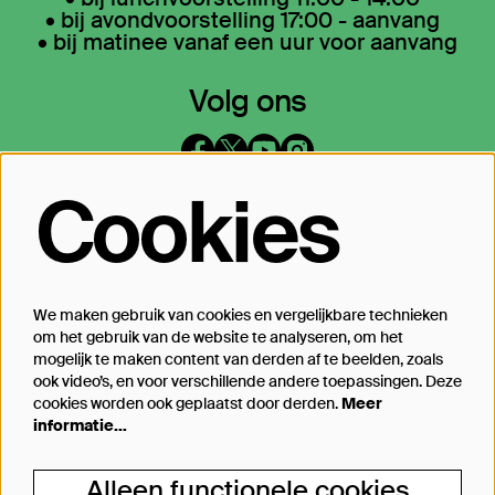
• bij avondvoorstelling 17:00 - aanvang
• bij matinee vanaf een uur voor aanvang
Volg ons
Cookies
Op de hoogte blijven?
Laat je mailadres achter en geef aan
waarover we je mogen mailen
We maken gebruik van cookies en vergelijkbare technieken
om het gebruik van de website te analyseren, om het
Inschrijven
mogelijk te maken content van derden af te beelden, zoals
ook video’s, en voor verschillende andere toepassingen. Deze
cookies worden ook geplaatst door derden.
Meer
informatie…
Steun Theater Bellevue
Alleen functionele cookies