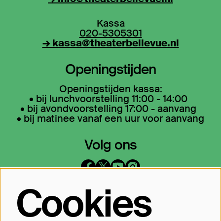
Kassa
020-5305301
→ kassa@theaterbellevue.nl
Openingstijden
Openingstijden kassa:
• bij lunchvoorstelling 11:00 - 14:00
• bij avondvoorstelling 17:00 - aanvang
• bij matinee vanaf een uur voor aanvang
Volg ons
Cookies
Op de hoogte blijven?