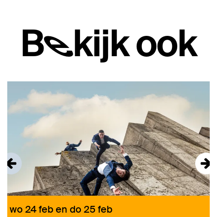
Bekijk ook
Overslaan
wo 24 feb
en
do 25 feb
v