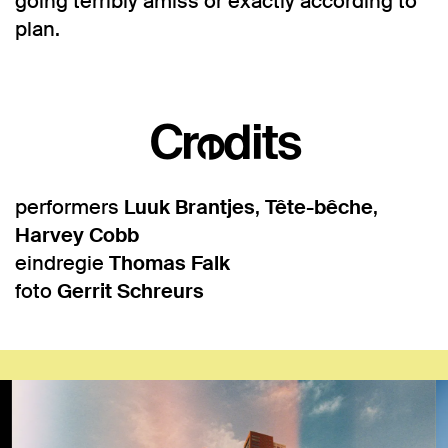
going terribly amiss or exactly according to
plan.
Credits
performers
Luuk Brantjes
,
Tête-bêche
,
Harvey Cobb
eindregie
Thomas Falk
foto
Gerrit Schreurs
Overslaan