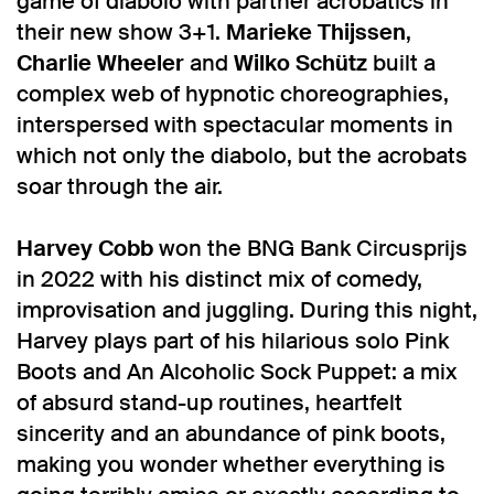
game of diabolo with partner acrobatics in
their new show 3+1.
Marieke Thijssen
,
Charlie Wheeler
and
Wilko Schütz
built a
complex web of hypnotic choreographies,
Inzoomen
interspersed with spectacular moments in
which not only the diabolo, but the acrobats
soar through the air.
Harvey Cobb
won the BNG Bank Circusprijs
in 2022 with his distinct mix of comedy,
improvisation and juggling. During this night,
Harvey plays part of his hilarious solo Pink
Boots and An Alcoholic Sock Puppet: a mix
of absurd stand-up routines, heartfelt
sincerity and an abundance of pink boots,
making you wonder whether everything is