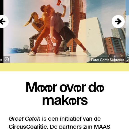
rs
Foto: Gerrit Schreurs
Meer over de
makers
Great Catch
is een initiatief van de
CircusCoalitie
. De partners zijn MAAS