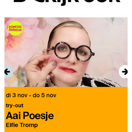
Overslaan
di 3 nov
-
do 5 nov
try-out
Aai Poesje
M
Elfie Tromp