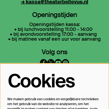
→ kassa@theaterbellevue.nl
Openingstijden
Openingstijden kassa:
• bij lunchvoorstelling 11:00 - 14:00
• bij avondvoorstelling 17:00 - aanvang
• bij matinee vanaf een uur voor aanvang
Volg ons
Cookies
Op de hoogte blijven?
Laat je mailadres achter en geef aan
waarover we je mogen mailen
We maken gebruik van cookies en vergelijkbare technieken
om het gebruik van de website te analyseren, om het
mogelijk te maken content van derden af te beelden, zoals