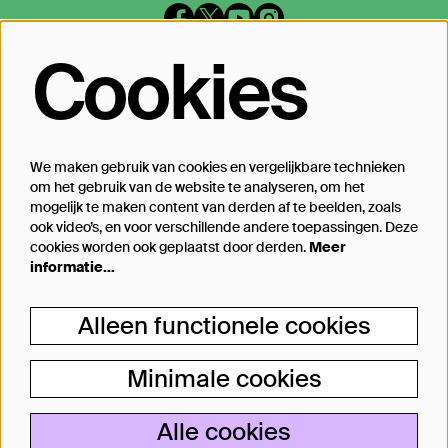
Cookies
Op de hoogte blijven?
Laat je mailadres achter en geef aan
waarover we je mogen mailen
We maken gebruik van cookies en vergelijkbare technieken
om het gebruik van de website te analyseren, om het
Inschrijven
mogelijk te maken content van derden af te beelden, zoals
ook video’s, en voor verschillende andere toepassingen. Deze
cookies worden ook geplaatst door derden.
Meer
informatie…
Steun Theater Bellevue
Alleen functionele cookies
Je kunt Theater Bellevue ook steunen, van
een kleine donatie bij aankoop van jouw
Minimale cookies
kaartje tot aan particulier producent.
Lees meer
Alle cookies