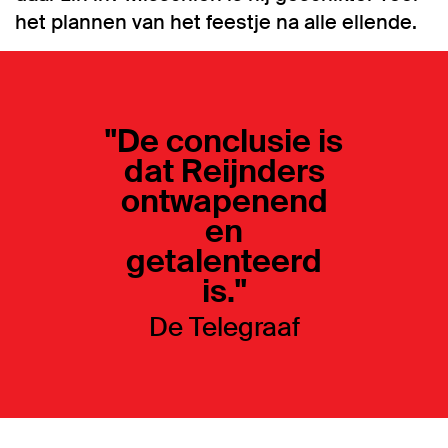
het plannen van het feestje na alle ellende.
''De conclusie is
dat Reijnders
ontwapenend
en
getalenteerd
is.''
De Telegraaf