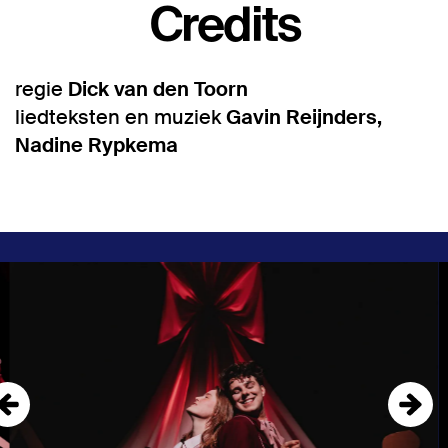
Credits
regie
Dick van den Toorn
liedteksten en muziek
Gavin Reijnders,
Nadine Rypkema
Overslaan