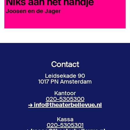
Niks aan het handje
Joosen en de Jager
Contact
Leidsekade 90
1017 PN Amsterdam
Kantoor
020-5305300
→ info@theaterbellevue.nl
Kassa
020-5305301