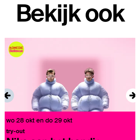
Bekijk ook
Overslaan
wo 28 okt
en
do 29 okt
z
try-out
t