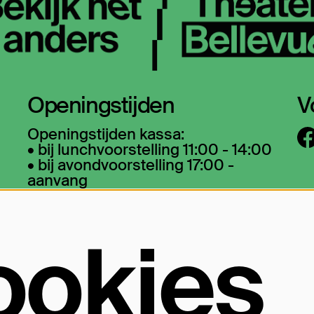
Openingstijden
V
Openingstijden kassa:
• bij lunchvoorstelling 11:00 - 14:00
• bij avondvoorstelling 17:00 -
aanvang
O
• bij matinee vanaf een uur voor
aanvang
La
ookies
wa