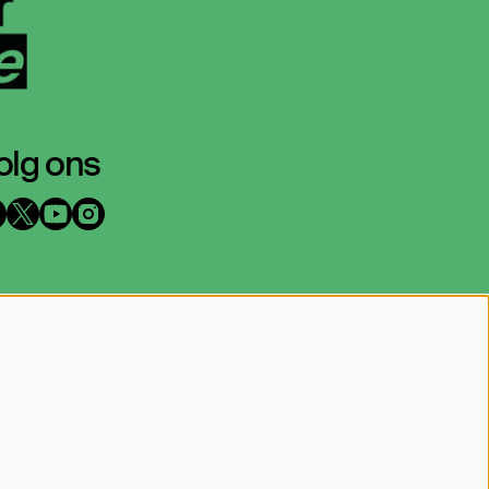
olg ons
p de hoogte blijven?
at je mailadres achter en geef aan
arover we je mogen mailen
Inschrijven