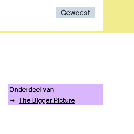
Geweest
Inzoomen
Onderdeel van
The Bigger Picture