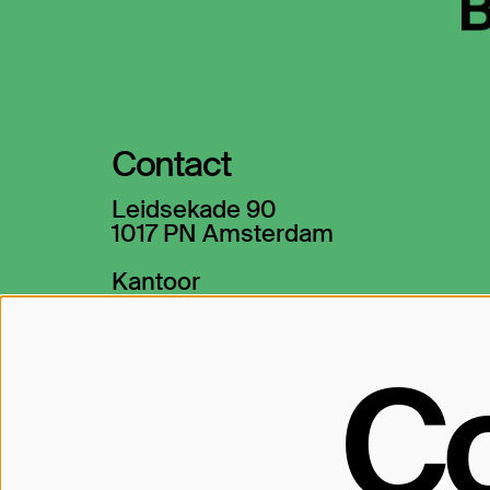
Contact
Leidsekade 90
1017 PN Amsterdam
Kantoor
020-5305300
→ info@theaterbellevue.nl
C
Kassa
020-5305301
→ kassa@theaterbellevue.nl