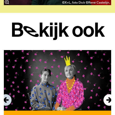
©X+L, foto Dick ©René Castelijn.
Bekijk ook
Overslaan