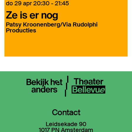
v
do 29 apr
20:30 - 21:45
Ze is er nog
F
Patsy Kroonenberg/Via Rudolphi
Producties
S
Contact
Leidsekade 90
1017 PN Amsterdam