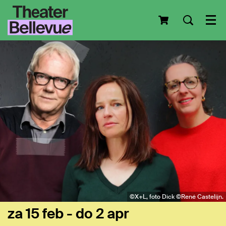
Men
©X+L, foto Dick ©René Castelijn.
za 15 feb
-
do 2 apr