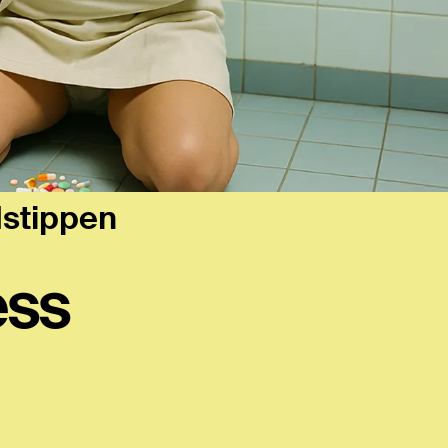
dstippen
ess