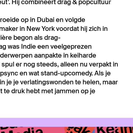
eut’. Hij combineert drag & popcultuur
 groeide op in Dubai en volgde
maker in New York voordat hij zich in
ière begon als drag-
ag was Indie een veelgeprezen
derwerpen aanpakte in keiharde
 spul er nog steeds, alleen nu verpakt in
ipsync en wat stand-upcomedy. Als je
in je je verlatingswonden te helen, maar
et te druk hebt met jammen op je