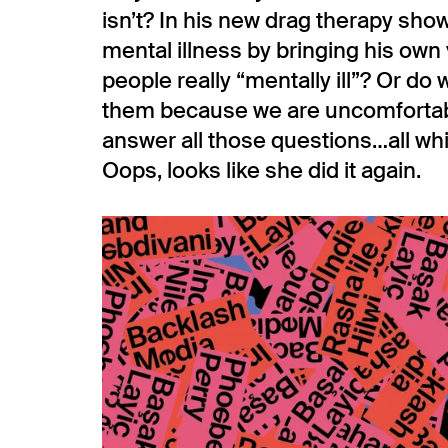
isn’t? In his new drag therapy sho
mental illness by bringing his own 
people really “mentally ill”? Or do
them because we are uncomfortable
answer all those questions…all whil
Inzoomen
Oops, looks like she did it again.