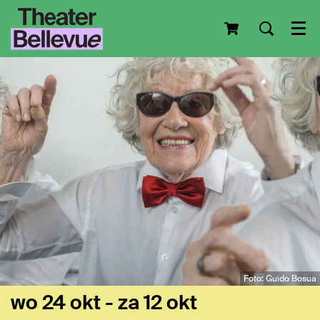
Men
Foto: Guido Bosua
wo 24 okt
-
za 12 okt