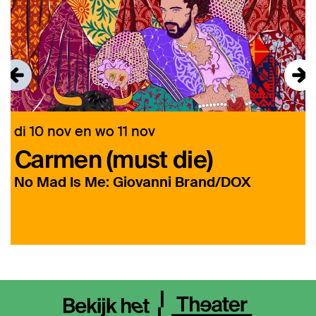
di 10 nov
en
wo 11 nov
Carmen (must die)
p
No Mad Is Me: Giovanni Brand/DOX
L