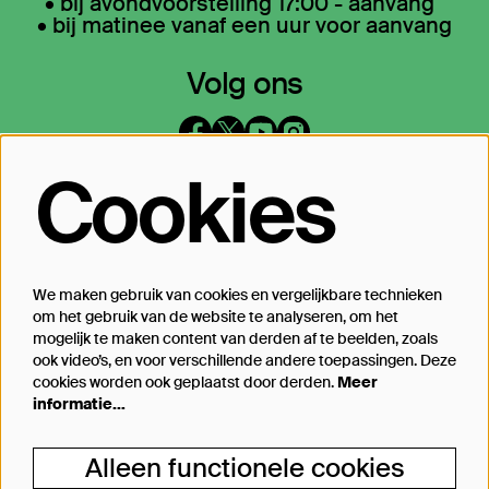
• bij avondvoorstelling 17:00 - aanvang
• bij matinee vanaf een uur voor aanvang
Volg ons
Cookies
Op de hoogte blijven?
Laat je mailadres achter en geef aan
waarover we je mogen mailen
We maken gebruik van cookies en vergelijkbare technieken
om het gebruik van de website te analyseren, om het
Inschrijven
mogelijk te maken content van derden af te beelden, zoals
ook video’s, en voor verschillende andere toepassingen. Deze
cookies worden ook geplaatst door derden.
Meer
informatie…
Steun Theater Bellevue
Alleen functionele cookies
Je kunt Theater Bellevue ook steunen, van