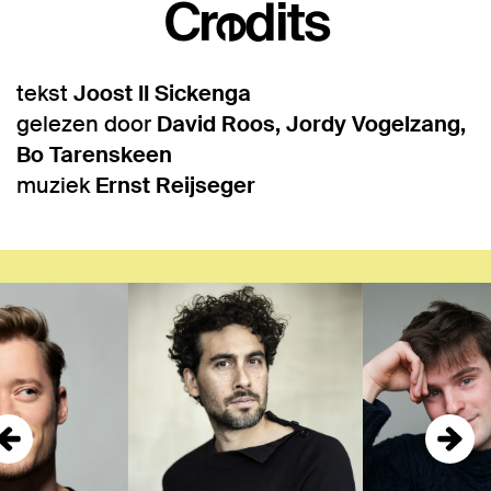
Credits
tekst
Joost II Sickenga
gelezen door
David Roos, Jordy Vogelzang,
Bo Tarenskeen
muziek
Ernst Reijseger
Overslaan