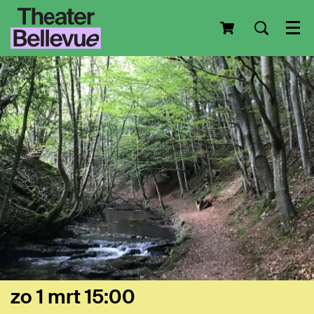
Men
zo 1 mrt
15:00