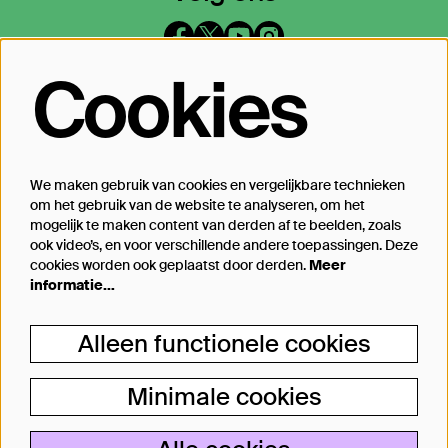
Cookies
Op de hoogte blijven?
Laat je mailadres achter en geef aan
waarover we je mogen mailen
We maken gebruik van cookies en vergelijkbare technieken
om het gebruik van de website te analyseren, om het
Inschrijven
mogelijk te maken content van derden af te beelden, zoals
ook video’s, en voor verschillende andere toepassingen. Deze
cookies worden ook geplaatst door derden.
Meer
informatie…
Steun Theater Bellevue
Alleen functionele cookies
Je kunt Theater Bellevue ook steunen, van
een kleine donatie bij aankoop van jouw
Minimale cookies
kaartje tot aan particulier producent.