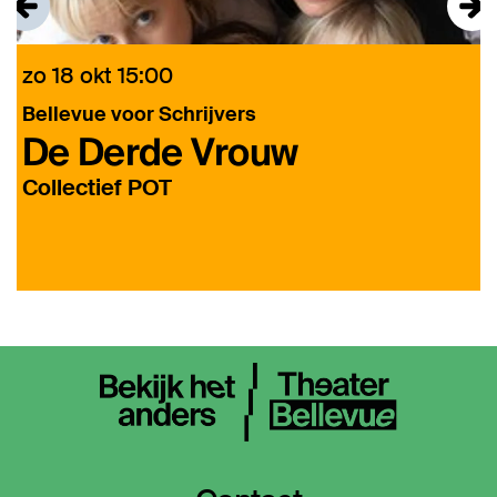
zo 18 okt
15:00
z
Bellevue voor Schrijvers
B
De Derde Vrouw
Collectief POT