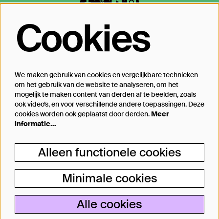
Cookies
Op de hoogte blijven?
Laat je mailadres achter en geef aan
waarover we je mogen mailen
We maken gebruik van cookies en vergelijkbare technieken
om het gebruik van de website te analyseren, om het
Inschrijven
mogelijk te maken content van derden af te beelden, zoals
ook video’s, en voor verschillende andere toepassingen. Deze
cookies worden ook geplaatst door derden.
Meer
informatie…
Steun Theater Bellevue
Alleen functionele cookies
Je kunt Theater Bellevue ook steunen, van
een kleine donatie bij aankoop van jouw
Minimale cookies
kaartje tot aan particulier producent.
Alle cookies
Lees meer