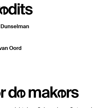
edits
e Dunselman
van Oord
r de makers