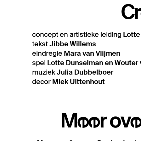
Cr
concept en artistieke leiding
Lott
tekst
Jibbe Willems
eindregie
Mara van Vlijmen
spel
Lotte Dunselman en Wouter 
muziek
Julia Dubbelboer
decor
Miek Uittenhout
Meer ove