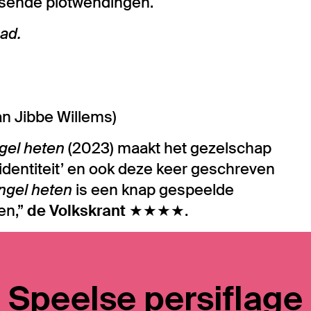
assende plotwendingen.
had.
an Jibbe Willems)
ngel heten
(2023) maakt het gezelschap
identiteit’ en ook deze keer geschreven
Angel heten
is een knap gespeelde
en,”
de Volkskrant
★★★★.
Speelse persiflage