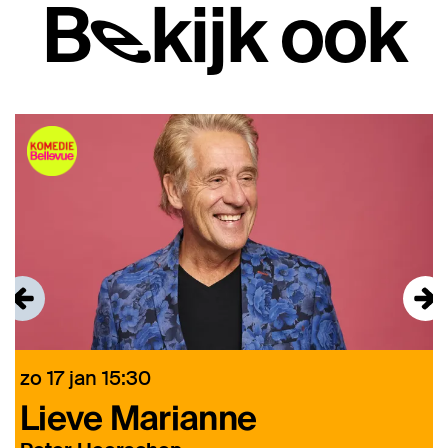
Bekijk ook
Overslaan
zo 17 jan
15:30
w
Lieve Marianne
t