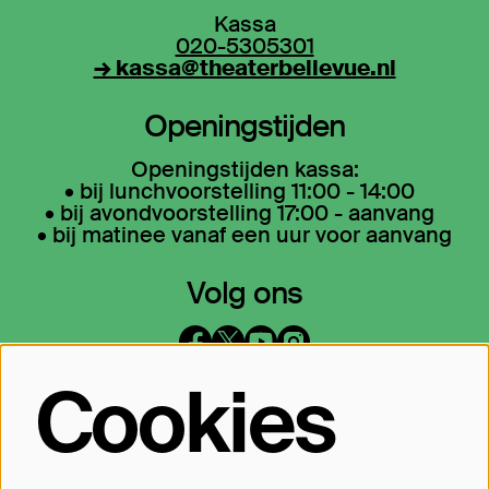
Kassa
020-5305301
→ kassa@theaterbellevue.nl
Openingstijden
Openingstijden kassa:
• bij lunchvoorstelling 11:00 - 14:00
• bij avondvoorstelling 17:00 - aanvang
• bij matinee vanaf een uur voor aanvang
Volg ons
Cookies
Op de hoogte blijven?
Laat je mailadres achter en geef aan
waarover we je mogen mailen