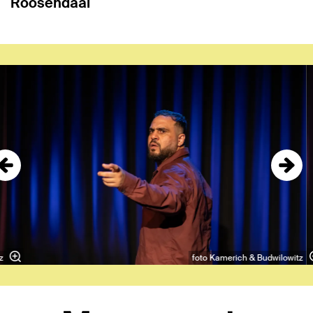
Roosendaal
Overslaan
z
foto Kamerich & Budwilowitz