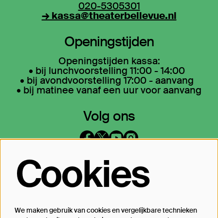
020-5305301
→ kassa@theaterbellevue.nl
Openingstijden
Openingstijden kassa:
• bij lunchvoorstelling 11:00 - 14:00
• bij avondvoorstelling 17:00 - aanvang
• bij matinee vanaf een uur voor aanvang
Volg ons
Cookies
Op de hoogte blijven?
Laat je mailadres achter en geef aan
waarover we je mogen mailen
We maken gebruik van cookies en vergelijkbare technieken