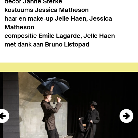
decor
Janne Sterke
kostuums
Jessica Matheson
haar en make-up
Jelle Haen, Jessica
Matheson
compositie
Emile Lagarde, Jelle Haen
met dank aan
Bruno Listopad
Overslaan