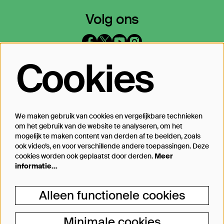
Volg ons
Cookies
Op de hoogte blijven?
Laat je mailadres achter en geef aan
waarover we je mogen mailen
We maken gebruik van cookies en vergelijkbare technieken
om het gebruik van de website te analyseren, om het
Inschrijven
mogelijk te maken content van derden af te beelden, zoals
ook video’s, en voor verschillende andere toepassingen. Deze
cookies worden ook geplaatst door derden.
Meer
informatie…
Steun Theater Bellevue
Alleen functionele cookies
Je kunt Theater Bellevue ook steunen, van
een kleine donatie bij aankoop van jouw
Minimale cookies