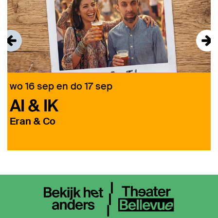
wo 16 sep
en
do 17 sep
z
AI & IK
Eran & Co