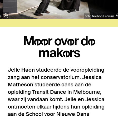
s
foto Nichon Glerum
Meer over de
makers
Jelle Haen
studeerde de vooropleiding
zang aan het conservatorium.
Jessica
Matheson
studeerde dans aan de
opleiding Transit Dance in Melbourne,
waar zij vandaan komt. Jelle en Jessica
ontmoeten elkaar tijdens hun opleiding
aan de School voor Nieuwe Dans