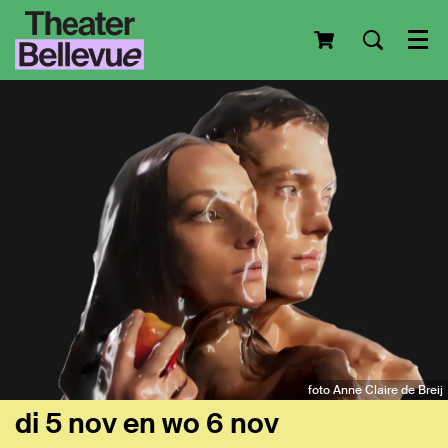
Men
foto Anne Claire de Breij
di 5 nov
en
wo 6 nov