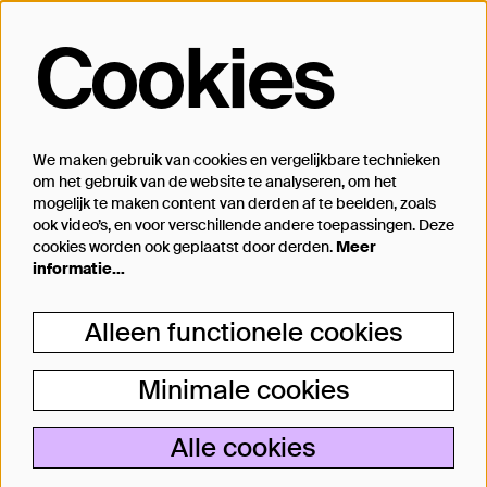
Cookies
Op de hoogte blijven?
Laat je mailadres achter en geef aan
waarover we je mogen mailen
We maken gebruik van cookies en vergelijkbare technieken
om het gebruik van de website te analyseren, om het
Inschrijven
mogelijk te maken content van derden af te beelden, zoals
ook video’s, en voor verschillende andere toepassingen. Deze
cookies worden ook geplaatst door derden.
Meer
informatie…
Steun Theater Bellevue
Alleen functionele cookies
Je kunt Theater Bellevue ook steunen, van
een kleine donatie bij aankoop van jouw
Minimale cookies
kaartje tot aan particulier producent.
Lees meer
Alle cookies