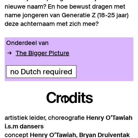
nieuwe naam? En hoe bewust dragen met
name jongeren van Generatie Z (18-25 jaar)
deze achternaam met zich mee?
Onderdeel van
The Bigger Picture
no Dutch required
Credits
artistiek leider, choreografie
Henry O’Tawiah
nzoomen
i.s.m dansers
concept
Henry O’Tawiah
,
Bryan Druiventak