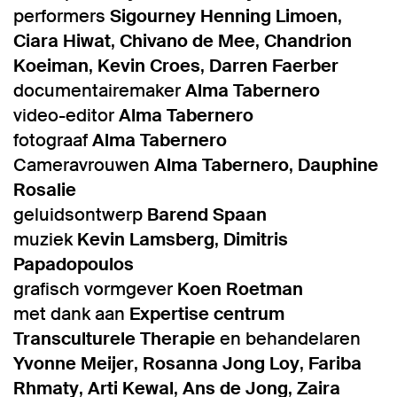
performers
Sigourney Henning Limoen
,
Ciara Hiwat
,
Chivano de Mee
,
Chandrion
Koeiman
,
Kevin Croes
,
Darren Faerber
documentairemaker
Alma Tabernero
video-editor
Alma Tabernero
fotograaf
Alma Tabernero
Cameravrouwen
Alma Tabernero
,
Dauphine
Rosalie
geluidsontwerp
Barend Spaan
muziek
Kevin Lamsberg
,
Dimitris
Papadopoulos
grafisch vormgever
Koen Roetman
met dank aan
Expertise centrum
Transculturele Therapie
en behandelaren
Yvonne Meijer
,
Rosanna Jong Loy
,
Fariba
Rhmaty
,
Arti Kewal
,
Ans de Jong
,
Zaira