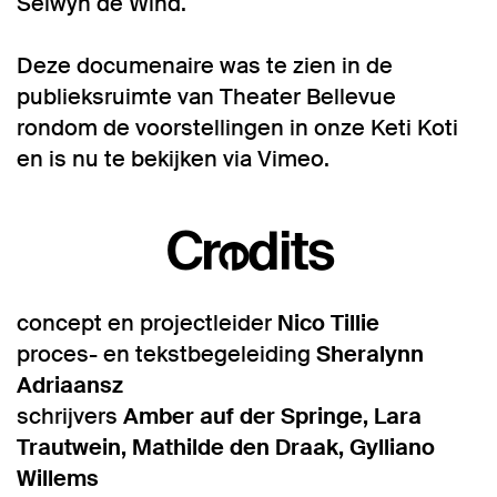
Selwyn de Wind.
Deze documenaire was te zien in de
publieksruimte van Theater Bellevue
rondom de voorstellingen in onze Keti Koti
en is nu te bekijken via Vimeo.
Credits
concept en projectleider
Nico Tillie
proces- en tekstbegeleiding
Sheralynn
Inzoomen
Adriaansz
schrijvers
Amber auf der Springe, Lara
Trautwein, Mathilde den Draak, Gylliano
Willems