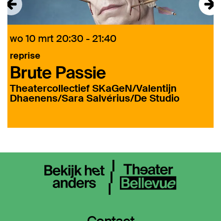
wo 10 mrt
20:30 - 21:40
reprise
N
Brute Passie
Theatercollectief SKaGeN/Valentijn
N
Dhaenens/Sara Salvérius/De Studio