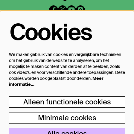
Cookies
Op de hoogte blijven?
Laat je mailadres achter en geef aan
waarover we je mogen mailen
We maken gebruik van cookies en vergelijkbare technieken
om het gebruik van de website te analyseren, om het
Inschrijven
mogelijk te maken content van derden af te beelden, zoals
ook video’s, en voor verschillende andere toepassingen. Deze
cookies worden ook geplaatst door derden.
Meer
informatie…
Steun Theater Bellevue
Alleen functionele cookies
Je kunt Theater Bellevue ook steunen, van
een kleine donatie bij aankoop van jouw
Minimale cookies
kaartje tot aan particulier producent.
Lees meer
Alle cookies