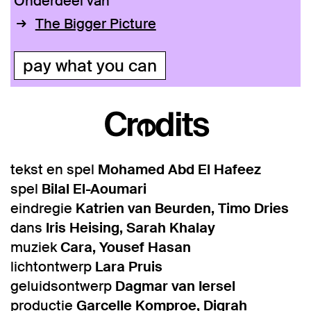
Onderdeel van
The Bigger Picture
pay what you can
Credits
tekst en spel
Mohamed Abd El Hafeez
spel
Bilal El-Aoumari
eindregie
Katrien van Beurden, Timo Dries
dans
Iris Heising, Sarah Khalay
muziek
Cara, Yousef Hasan
lichtontwerp
Lara Pruis
geluidsontwerp
Dagmar van Iersel
productie
Garcelle Komproe, Diqrah