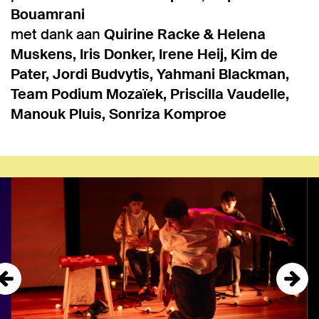
Bouamrani
met dank aan
Quirine Racke & Helena
Muskens, Iris Donker, Irene Heij, Kim de
Pater, Jordi Budvytis, Yahmani Blackman,
Team Podium Mozaïek, Priscilla Vaudelle,
Manouk Pluis, Sonriza Komproe
Overslaan