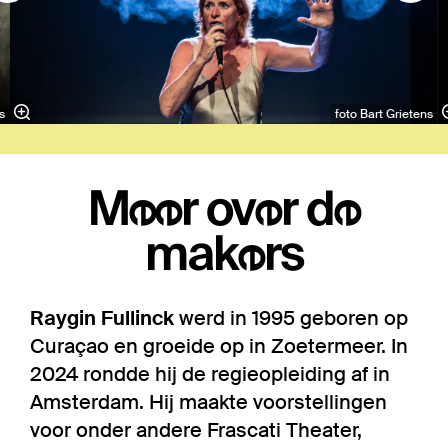
s
foto Bart Grietens
Meer over de
makers
Raygin Fullinck
werd in 1995 geboren op
Curaçao en groeide op in Zoetermeer. In
2024 rondde hij de regieopleiding af in
Amsterdam. Hij maakte voorstellingen
voor onder andere Frascati Theater,