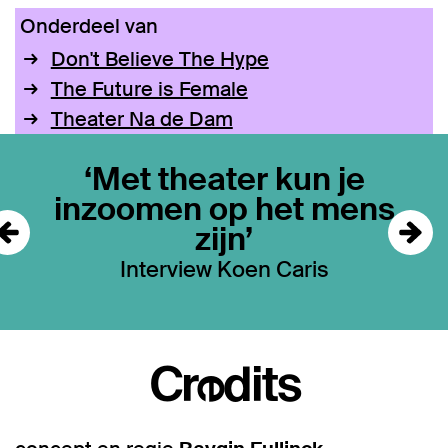
Inzoomen
Onderdeel van
Don't Believe The Hype
The Future is Female
Theater Na de Dam
Overslaan
‘Met theater kun je
inzoomen op het mens
zijn’
Interview Koen Caris
Credits