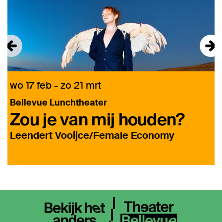
wo 17 feb
-
zo 21 mrt
v
Bellevue Lunchtheater
Zou je van mij houden?
h
Leendert Vooijce/Female Economy