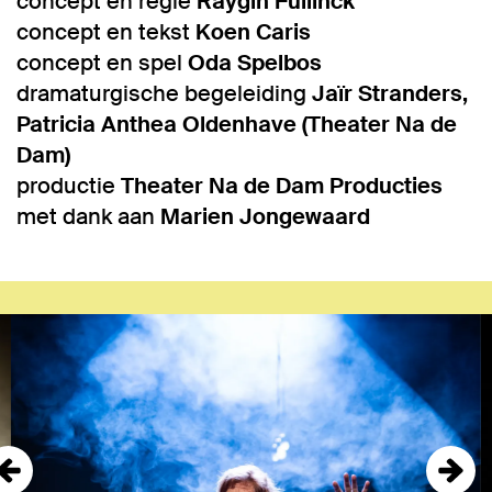
concept en regie
Raygin Fullinck
concept en tekst
Koen Caris
concept en spel
Oda Spelbos
dramaturgische begeleiding
Jaïr Stranders,
Patricia Anthea Oldenhave (Theater Na de
Dam)
productie
Theater Na de Dam Producties
met dank aan
Marien Jongewaard
Overslaan