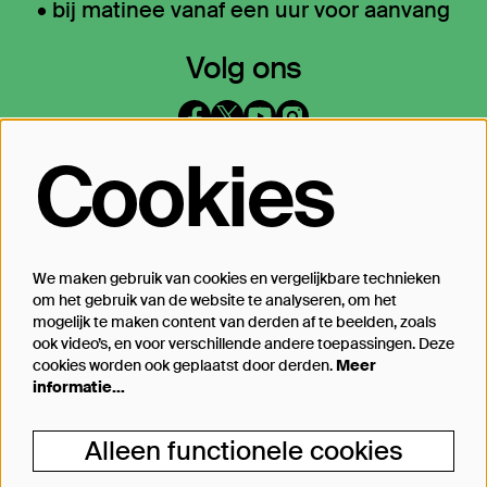
• bij matinee vanaf een uur voor aanvang
Volg ons
Cookies
Op de hoogte blijven?
Laat je mailadres achter en geef aan
waarover we je mogen mailen
We maken gebruik van cookies en vergelijkbare technieken
om het gebruik van de website te analyseren, om het
Inschrijven
mogelijk te maken content van derden af te beelden, zoals
ook video’s, en voor verschillende andere toepassingen. Deze
cookies worden ook geplaatst door derden.
Meer
informatie…
Steun Theater Bellevue
Alleen functionele cookies
Je kunt Theater Bellevue ook steunen, van