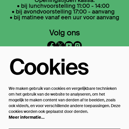
• bij lunchvoorstelling 11:00 - 14:00
• bij avondvoorstelling 17:00 - aanvang
• bij matinee vanaf een uur voor aanvang
Volg ons
Cookies
Op de hoogte blijven?
Laat je mailadres achter en geef aan
waarover we je mogen mailen
We maken gebruik van cookies en vergelijkbare technieken
om het gebruik van de website te analyseren, om het
Inschrijven
mogelijk te maken content van derden af te beelden, zoals
ook video’s, en voor verschillende andere toepassingen. Deze
cookies worden ook geplaatst door derden.
Meer informatie…
Steun Theater Bellevue