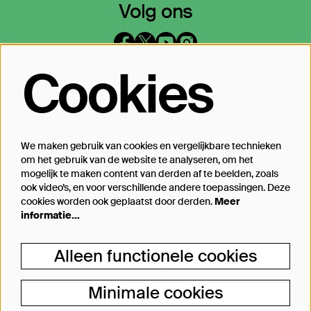
Volg ons
Cookies
Op de hoogte blijven?
Laat je mailadres achter en geef aan
waarover we je mogen mailen
We maken gebruik van cookies en vergelijkbare technieken
om het gebruik van de website te analyseren, om het
Inschrijven
mogelijk te maken content van derden af te beelden, zoals
ook video’s, en voor verschillende andere toepassingen. Deze
cookies worden ook geplaatst door derden.
Meer
informatie…
Steun Theater Bellevue
Alleen functionele cookies
Je kunt Theater Bellevue ook steunen, van
een kleine donatie bij aankoop van jouw
Minimale cookies
kaartje tot aan particulier producent.