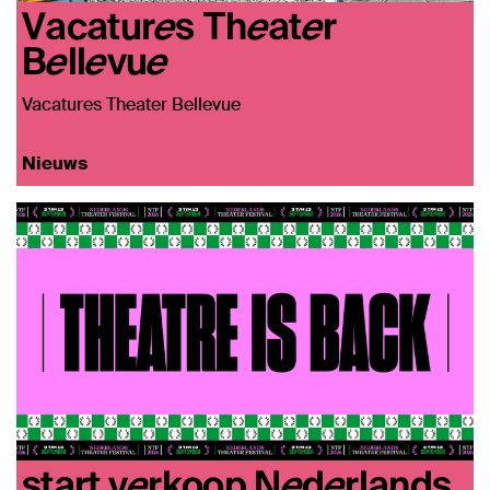
Vacatures Theater
Bellevue
Vacatures Theater Bellevue
Nieuws
start verkoop Nederlands