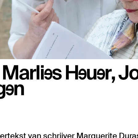
 Marlies Heuer, J
gen
tertekst van schrijver Marguerite Dura