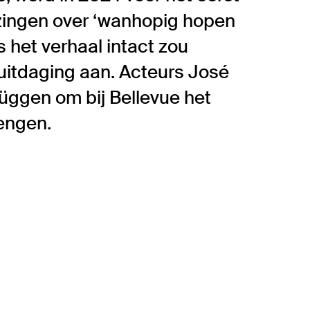
jzingen over ‘wanhopig hopen
s het verhaal intact zou
 uitdaging aan. Acteurs José
üggen om bij Bellevue het
brengen.