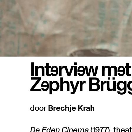
Interview met
Zephyr Brüg
door
Brechje Krah
De Eden Cinema
(1977), thea