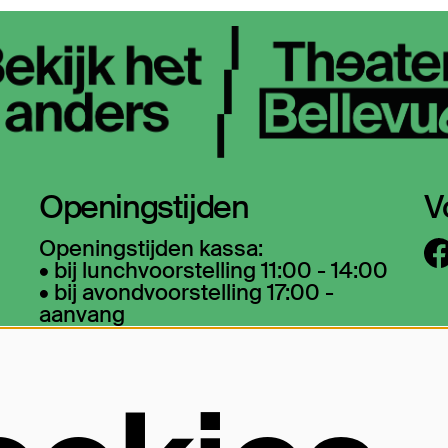
Openingstijden
V
Openingstijden kassa:
• bij lunchvoorstelling 11:00 - 14:00
• bij avondvoorstelling 17:00 -
aanvang
O
• bij matinee vanaf een uur voor
aanvang
La
wa