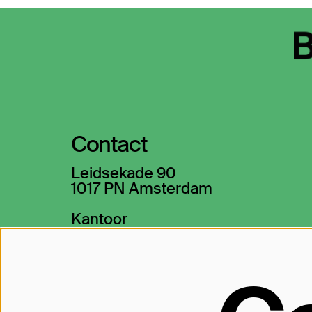
Contact
Leidsekade 90
1017 PN Amsterdam
Kantoor
020-5305300
→ info@theaterbellevue.nl
Kassa
020-5305301