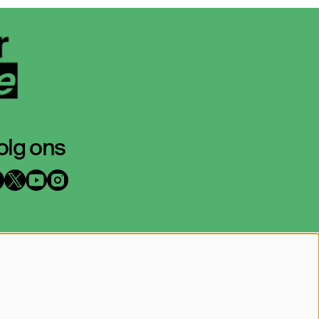
olg ons
p de hoogte blijven?
at je mailadres achter en geef aan
arover we je mogen mailen