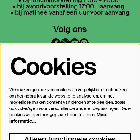
• bij lunchvoorstelling 11:00 - 14:00
• bij avondvoorstelling 17:00 - aanvang
• bij matinee vanaf een uur voor aanvang
Volg ons
Cookies
Op de hoogte blijven?
Laat je mailadres achter en geef aan
waarover we je mogen mailen
We maken gebruik van cookies en vergelijkbare technieken
om het gebruik van de website te analyseren, om het
Inschrijven
mogelijk te maken content van derden af te beelden, zoals
ook video’s, en voor verschillende andere toepassingen. Deze
cookies worden ook geplaatst door derden.
Meer
informatie…
Steun Theater Bellevue
Alleen functionele cookies