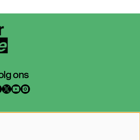
olg ons
p de hoogte blijven?
at je mailadres achter en geef aan
arover we je mogen mailen