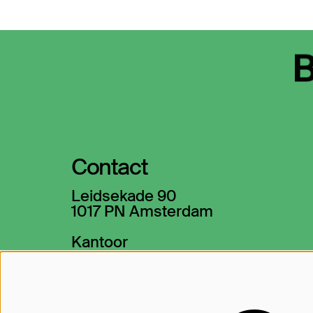
Contact
Leidsekade 90
1017 PN Amsterdam
Kantoor
020-5305300
→ info@theaterbellevue.nl
Kassa