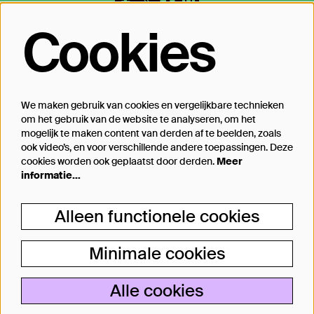
Cookies
Op de hoogte blijven?
Laat je mailadres achter en geef aan
waarover we je mogen mailen
We maken gebruik van cookies en vergelijkbare technieken
om het gebruik van de website te analyseren, om het
Inschrijven
mogelijk te maken content van derden af te beelden, zoals
ook video’s, en voor verschillende andere toepassingen. Deze
cookies worden ook geplaatst door derden.
Meer
informatie…
Steun Theater Bellevue
Alleen functionele cookies
Je kunt Theater Bellevue ook steunen, van
een kleine donatie bij aankoop van jouw
Minimale cookies
kaartje tot aan particulier producent.
Alle cookies
Lees meer