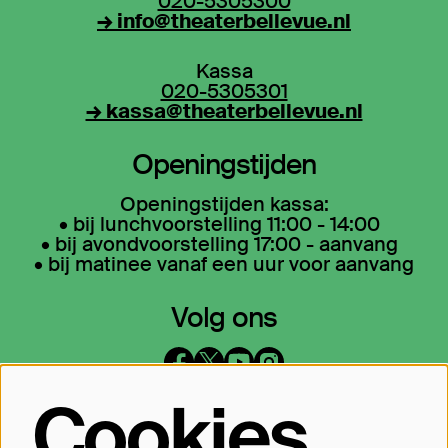
020-5305300
→ info@theaterbellevue.nl
Kassa
020-5305301
→ kassa@theaterbellevue.nl
Openingstijden
Openingstijden kassa:
• bij lunchvoorstelling 11:00 - 14:00
• bij avondvoorstelling 17:00 - aanvang
• bij matinee vanaf een uur voor aanvang
Volg ons
Cookies
Op de hoogte blijven?