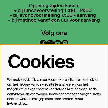
Openingstijden kassa:
• bij lunchvoorstelling 11:00 - 14:00
• bij avondvoorstelling 17:00 - aanvang
• bij matinee vanaf een uur voor aanvang
Volg ons
Cookies
Op de hoogte blijven?
Laat je mailadres achter en geef aan
waarover we je mogen mailen
We maken gebruik van cookies en vergelijkbare technieken
om het gebruik van de website te analyseren, om het
Inschrijven
mogelijk te maken content van derden af te beelden, zoals
ook video’s, en voor verschillende andere toepassingen. Deze
cookies worden ook geplaatst door derden.
Meer
informatie…