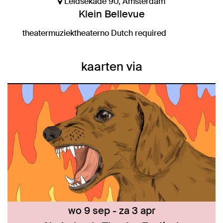
Leidsekade 90, Amsterdam
Klein Bellevue
theater
muziektheater
no Dutch required
kaarten via
wo 9 sep
-
za 3 apr