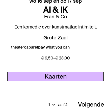
wo 16 sep
en
do 17 sep
AI & IK
Eran & Co
Een komedie over kunstmatige intimiteit.
Grote Zaal
theater
cabaret
pay what you can
€ 9,50–€ 23,00
Kaarten
Volgende
van 12