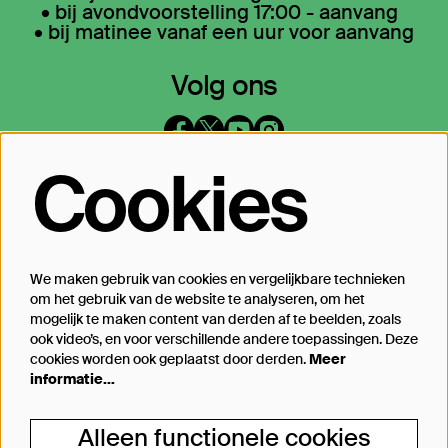
• bij avondvoorstelling 17:00 - aanvang
• bij matinee vanaf een uur voor aanvang
Volg ons
Cookies
Op de hoogte blijven?
Laat je mailadres achter en geef aan
waarover we je mogen mailen
We maken gebruik van cookies en vergelijkbare technieken
om het gebruik van de website te analyseren, om het
Inschrijven
mogelijk te maken content van derden af te beelden, zoals
ook video’s, en voor verschillende andere toepassingen. Deze
cookies worden ook geplaatst door derden.
Meer
informatie…
Steun Theater Bellevue
Alleen functionele cookies