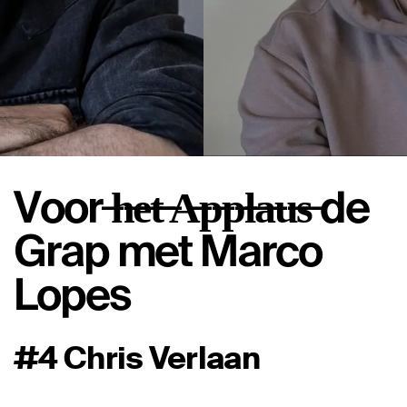
Voor ̶h̶e̶t̶ ̶A̶p̶p̶l̶a̶u̶s̶ de
Grap met Marco
Lopes
#4 Chris Verlaan