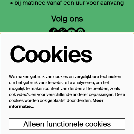
• bij matinee vanaf een uur voor aanvang
Volg ons
Cookies
Op de hoogte blijven?
Laat je mailadres achter en geef aan
waarover we je mogen mailen
We maken gebruik van cookies en vergelijkbare technieken
om het gebruik van de website te analyseren, om het
Inschrijven
mogelijk te maken content van derden af te beelden, zoals
ook video’s, en voor verschillende andere toepassingen. Deze
cookies worden ook geplaatst door derden.
Meer
informatie…
Steun Theater Bellevue
Alleen functionele cookies
Je kunt Theater Bellevue ook steunen, van