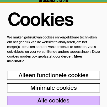
Cookies
Op de hoogte blijven?
Laat je mailadres achter en geef aan
waarover we je mogen mailen
We maken gebruik van cookies en vergelijkbare technieken
om het gebruik van de website te analyseren, om het
Inschrijven
mogelijk te maken content van derden af te beelden, zoals
ook video’s, en voor verschillende andere toepassingen. Deze
cookies worden ook geplaatst door derden.
Meer
informatie…
Steun Theater Bellevue
Alleen functionele cookies
Je kunt Theater Bellevue ook steunen, van
een kleine donatie bij aankoop van jouw
Minimale cookies
kaartje tot aan particulier producent.
Alle cookies
Lees meer