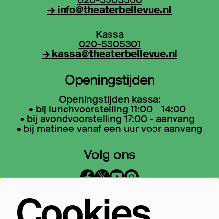
020-5305300
→ info@theaterbellevue.nl
Kassa
020-5305301
→ kassa@theaterbellevue.nl
Openingstijden
Openingstijden kassa:
• bij lunchvoorstelling 11:00 - 14:00
• bij avondvoorstelling 17:00 - aanvang
• bij matinee vanaf een uur voor aanvang
Volg ons
Cookies
Op de hoogte blijven?