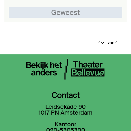
Geweest
van 4
Contact
Leidsekade 90
1017 PN Amsterdam
Kantoor
020-5305300